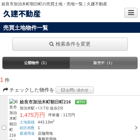
姶良市加治木町朝日町の売買土地・売地一覧｜久建不動産
久建不動産
売買土地物件一覧
検索条件を変更
公開物件（1）
販売中（1）
1
件
チェックした物件を
お問い合わせ
姶良市加治木町朝日町216
値下げ
加治木駅
バス7分
徒歩2分
1,475万円
坪単価：11万円
2
土地面積
443.13m
総区画数
1
最適用途
店舗用地
事務所用地