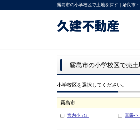
霧島市の小学校区で土地を探す｜姶良市・
久建不動産
霧島市の小学校区で売土
小学校区を選択してください。
霧島市
宮内小
富隈小
（1）