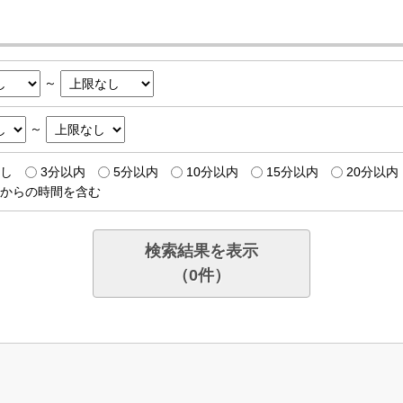
～
～
し
3分以内
5分以内
10分以内
15分以内
20分以内
からの時間を含む
検索結果を表示
（
0
件）